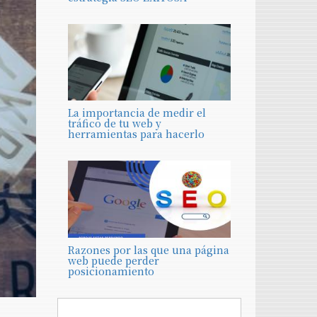
La importancia de medir el
tráfico de tu web y
herramientas para hacerlo
Razones por las que una página
web puede perder
posicionamiento