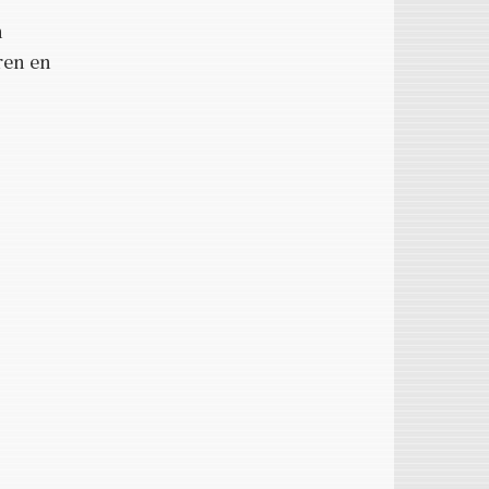
n
ren en