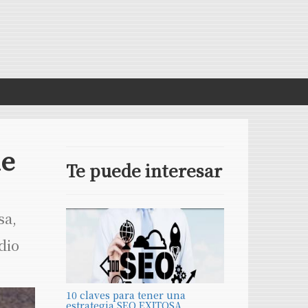
ue
Te puede interesar
sa,
dio
10 claves para tener una
estrategia SEO EXITOSA