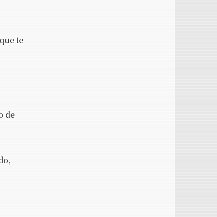
que te
o de
l
do,